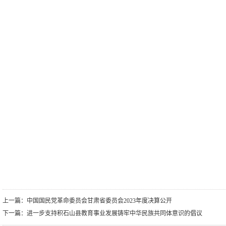
上一篇：
中国国民党革命委员会甘肃省委员会2023年度决算公开
下一篇：
进一步支持积石山县教育事业发展铸牢中华民族共同体意识的倡议