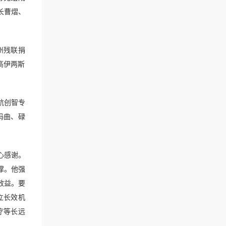
长曹熠、
州残联捐
高伊两斯
航创智专
玛曲、碌
心感谢。
撑。他强
效益。要
立长效机
疗等长远