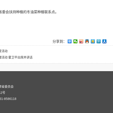
省委会扶持种植的冬油菜种植联系点。
分享到：
爱活动
活动 霍卫平出席并讲话
肃省委员会
42号
8586118