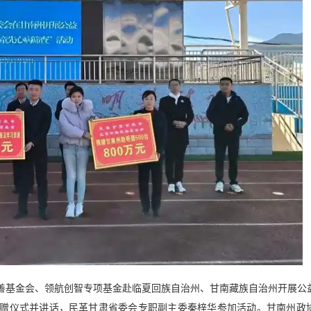
瑞慈善基金会、领航创智专项基金赴临夏回族自治州、甘南藏族自治州开展公
赠仪式并讲话，民革甘肃省委会专职副主委秦梓华参加活动。甘南州政