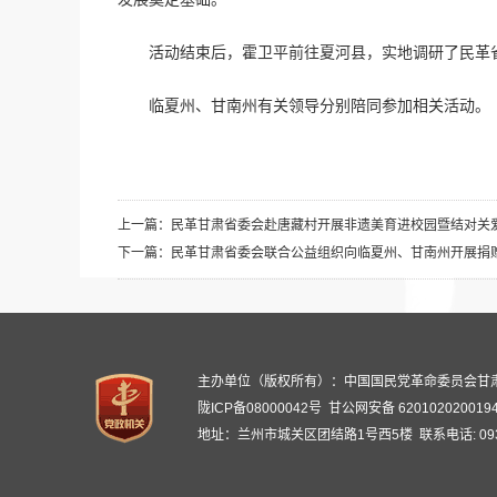
活动结束后，霍卫平前往夏河县，实地调研了民革
临夏州、甘南州有关领导分别陪同参加相关活动。
上一篇：
民革甘肃省委会赴唐藏村开展非遗美育进校园暨结对关
下一篇：
民革甘肃省委会联合公益组织向临夏州、甘南州开展捐赠
主办单位（版权所有）：中国国民党革命委员会甘
陇ICP备08000042号
甘公网安备 620102020019
地址：兰州市城关区团结路1号西5楼 联系电话: 0931-