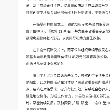
员、副主席杨永红主席，临夏州政府副主席马晓璐分别
领航创智专项基金副秘书长邵明阳分别致辞，中美协会
在临夏州捐赠仪式上，领航创智专项基金向临夏州教
赠价值800万元的助听器500台，并为民革省委会定点
捐赠房屋修缮款2万元，以实际行动助力民生改善。
在甘南州捐赠仪式上，两家公益组织继续奉献爱心，
项基金向州教育局捐赠价值61.83万元的教育教学设
曲两县儿童健康保驾护航。
霍卫平对北京华瑞慈善基金会、领航创智专项基金
他指出，此次捐赠活动充分体现了民革省委会和所联系
调，要精准对接需求，提升帮扶实效。希望社会各界人
强化地企协作，形成工作合力。州县政府及相关部门主
制，赋能持续发展。鼓励探索“捐赠+赋能”、“输血+
发展奠定基础。