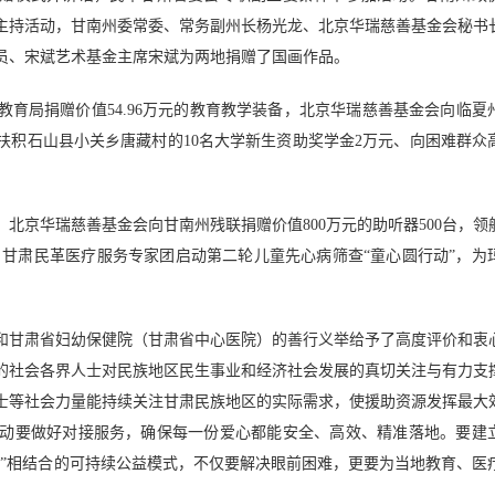
主持活动，甘南州委常委、常务副州长杨光龙、北京华瑞慈善基金会秘书
员、宋斌艺术基金主席宋斌为两地捐赠了国画作品。
育局捐赠价值54.96万元的教育教学装备，北京华瑞慈善基金会向临夏
帮扶积石山县小关乡唐藏村的10名大学新生资助奖学金2万元、向困难群众
北京华瑞慈善基金会向甘南州残联捐赠价值800万元的助听器500台，领
备。甘肃民革医疗服务专家团启动第二轮儿童先心病筛查“童心圆行动”，为
和甘肃省妇幼保健院（甘肃省中心医院）的善行义举给予了高度评价和衷
的社会各界人士对民族地区民生事业和经济社会发展的真切关注与有力支
士等社会力量能持续关注甘肃民族地区的实际需求，使援助资源发挥最大
动要做好对接服务，确保每一份爱心都能安全、高效、精准落地。要建
造血”相结合的可持续公益模式，不仅要解决眼前困难，更要为当地教育、医