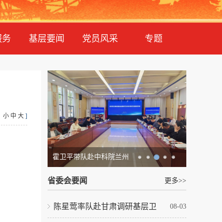
服务
基层要闻
党员风采
专题
：
小
中
大
]
霍卫平带队赴中科院兰州
省委会要闻
更多>>
陈星莺率队赴甘肃调研基层卫
08-03