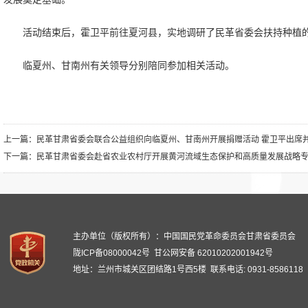
活动结束后，霍卫平前往夏河县，实地调研了民革省委会扶持种植
临夏州、甘南州有关领导分别陪同参加相关活动。
上一篇：
民革甘肃省委会联合公益组织向临夏州、甘南州开展捐赠活动 霍卫平出席
下一篇：
民革甘肃省委会赴省农业农村厅开展黄河流域生态保护和高质量发展战略
主办单位（版权所有）：中国国民党革命委员会甘肃省委员会
陇ICP备08000042号
甘公网安备 62010202001942号
地址：兰州市城关区团结路1号西5楼 联系电话: 0931-8586118