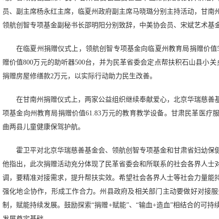
员、副主席杨永红主席，临夏州政府副主席马晓璐分别主持活动，甘南
领航创智专项基金副秘书长邵明阳分别致辞，中美协会员、宋斌艺术基
在临夏州捐赠仪式上，领航创智专项基金向临夏州教育局捐赠价值5
赠价值800万元的助听器500台，并为民革省委会定点帮扶积石山县小
捐赠房屋修缮款2万元，以实际行动助力民生改善。
在甘南州捐赠仪式上，两家公益组织继续奉献爱心，北京华瑞慈善基金
项基金向州教育局捐赠价值61.83万元的教育教学设备。甘肃民革医疗
曲两县儿童健康保驾护航。
霍卫平对北京华瑞慈善基金会、领航创智专项基金和甘肃省妇幼保
他指出，此次捐赠活动充分体现了民革省委会和所联系的社会各界人士
调，要精准对接需求，提升帮扶实效。希望社会各界人士等社会力量能
强化地企协作，形成工作合力。州县政府及相关部门主动要做好对接服
制，赋能持续发展。鼓励探索“捐赠+赋能”、“输血+造血”相结合的可
发展奠定基础。