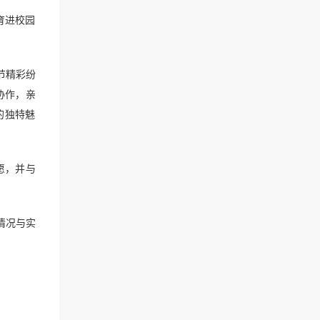
育进校园
节精彩纷
协作，亲
的独特魅
愿，并与
情况与实