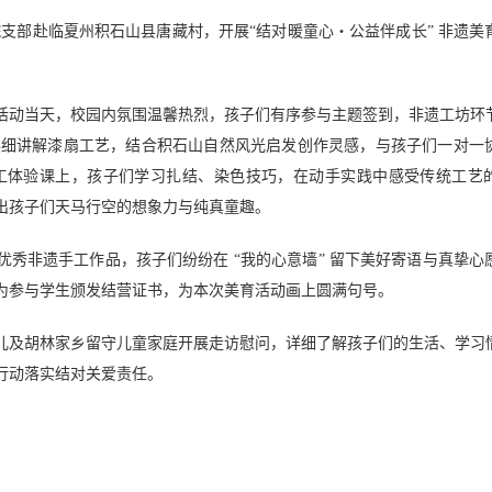
学院支部赴临夏州积石山县唐藏村，开展“结对暖童心・公益伴成长” 非遗美
活动当天，校园内氛围温馨热烈，孩子们有序参与主题签到，非遗工坊环
师详细讲解漆扇工艺，结合积石山自然风光启发创作灵感，与孩子们一对一
手工体验课上，孩子们学习扎结、染色技巧，在动手实践中感受传统工艺
出孩子们天马行空的想象力与纯真童趣。
秀非遗手工作品，孩子们纷纷在 “我的心意墙” 留下美好寄语与真挚心
为参与学生颁发结营证书，为本次美育活动画上圆满句号。
儿及胡林家乡留守儿童家庭开展走访慰问，详细了解孩子们的生活、学习
行动落实结对关爱责任。