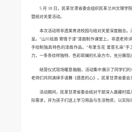
5 月 18 日，民革甘肃省委会组织民革兰州文理
暨结对关爱活动。
本次活动将非遗美育进校园与结对关爱深度融合。
呈。“山川绘扇 寄情于漆”漆扇制作课堂上，非遗老
手绘制独具特色的漆扇作品。“布里生花 爱意扎染”
力，一条条纹样独特、色彩斑斓的扎染方巾，充分展现
结营仪式现场暖意融融，活动集中展示了同学们的优
老师们共同演绎手语舞《感恩的心》。民革甘肃省委会
活动期间，民革甘肃省委会结对干部深入唐藏村孤
际需求，并为孩子们送上学习用品与生活物资，以实际