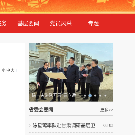
服务
基层要闻
党员风采
专题
：
小
中
大
]
陈一夫带队开展“建立适
省委会要闻
更多>>
陈星莺率队赴甘肃调研基层卫
08-03