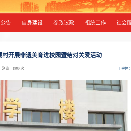
知公告
自身建设
参政议政
祖统工作
社会
藏村开展非遗美育进校园暨结对关爱活动
浏览：1900 次
[ 字体