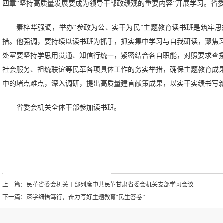
四章“坚持高质量发展要成为领导干部政绩观的重要内容”开展学习。省
秦梓华强调，举办“参政为公、实干为民”主题教育读书班是筑牢
措。他强调，要持续以读书班为抓手，抓实集中学习与自我研读，聚焦
处室要坚持学思用贯通、知信行统一，紧密结合各自职能，对照要求查
社会服务、祖统联谊等民革各项具体工作的务实举措，确保主题教育成
中的堵点难点，深入调研，提出高质量建言献策成果，以实干实绩书写
省委会机关全体干部参加读书班。
上一篇：
民革省委会机关干部列席中共民革甘肃省委会机关支部学习会议
下一篇：
深学细悟笃行，奋力写好主题教育“民生答卷”