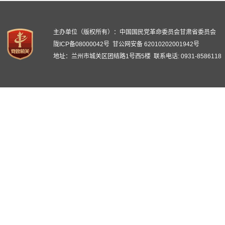
主办单位（版权所有）：中国国民党革命委员会甘肃省委员会
陇ICP备08000042号
甘公网安备 62010202001942号
地址：兰州市城关区团结路1号西5楼 联系电话: 0931-8586118