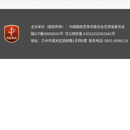
主办单位（版权所有）：中国国民党革命委员会甘肃省委员会
陇ICP备08000042号
甘公网安备 62010202001942号
地址：兰州市城关区团结路1号西5楼 联系电话: 0931-8586118