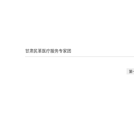
首 页
民革介绍
省委会要闻
通
甘肃民革医疗服务专家团
第