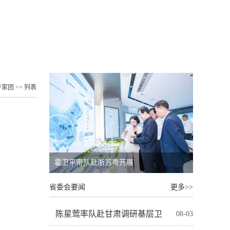
服务
基层要闻
党员风采
专题
专家团
>> 列表
霍卫平带队赴浙苏粤开展
省委会要闻
更多>>
陈星莺率队赴甘肃调研基层卫
08-03