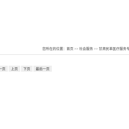
知公告
自身建设
参政议政
祖统工作
社会
您所在的位置：
首页
>>
社会服务
>>
甘肃民革医疗服务
一页
上页
下页
最后一页