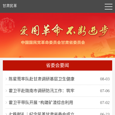
甘肃民革
省委会要闻
陈星莺率队赴甘肃调研基层卫生健康
08-03
霍卫平赴陇南市调研防汛工作：筑牢
07-06
霍卫平带队开展 “构建矿渣综合利用
07-02
七秩献礼｜纪念民革甘肃省委会成立
06-23